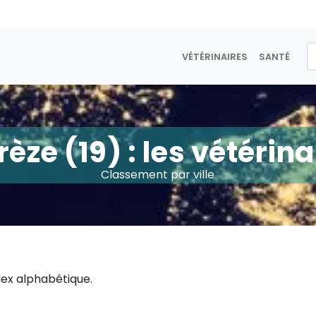
VÉTÉRINAIRES
SANTÉ
rèze (19) : les vétérina
Classement par ville
ndex alphabétique.