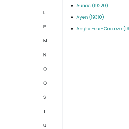
Auriac (19220)
L
Ayen (19310)
P
Angles-sur-Corrèze (1
M
N
O
Q
S
T
U