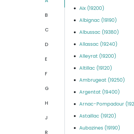
A
Aix (19200)
B
Albignac (19190)
C
Albussac (19380)
Allassac (19240)
D
Alleyrat (19200)
E
Altillac (19120)
F
Ambrugeat (19250)
G
Argentat (19400)
H
Arnac-Pompadour (19
Astaillac (19120)
J
Aubazines (19190)
R