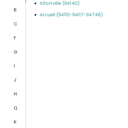
Alfortville (94140)
B
Arcueil (94110-94117-94748)
C
F
G
I
J
H
Q
K