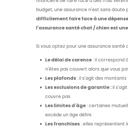
financière de faire face à des frais vété
budget, une assurance n'est sans doute p
difficilement faire face à une dépens
l'assurance santé chat / chien est un
Si vous optez pour une assurance santé a
Le délai de carence
: il correspond 
n'êtes pas couvert alors que vous pay
Les plafonds
: il s'agit des monta
Les exclusions de garantie :
il s'ag
couvre pas
Les limites d'âge
: certaines mutuell
excède un âge défini.
Les franchises
: elles représentent