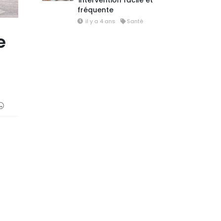
intervention facile et
fréquente
il y a 4 ans
Santé
e