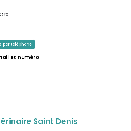
atre
es par téléphone
mail et numéro
érinaire Saint Denis