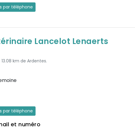
es par téléphone
térinaire Lancelot Lenaerts
à 13.08 km de Ardentes.
Lemoine
es par téléphone
mail et numéro