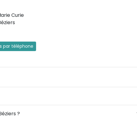
arie Curie
éziers
es par téléphone
Béziers ?