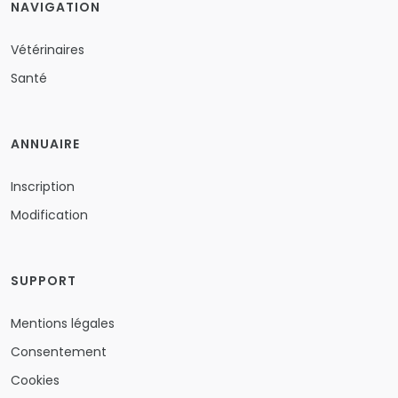
NAVIGATION
Vétérinaires
Santé
ANNUAIRE
Inscription
Modification
SUPPORT
Mentions légales
Consentement
Cookies