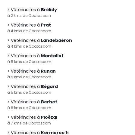
Vétérinaires à
Brélidy
à 2 kms de Coatascorn
Vétérinaires à
Prat
à 4 kms de Coatascorn
Vétérinaires à
Landebaëron
à 4 kms de Coatascorn
Vétérinaires à
Mantallot
à 5 kms de Coatascorn
Vétérinaires à
Runan
à 5 kms de Coatascorn
Vétérinaires à
Bégard
à 5 kms de Coatascorn
Vétérinaires à
Berhet
à 6 kms de Coatascorn
Vétérinaires à
Ploëzal
à 7 kms de Coatascorn
Vétérinaires à
Kermoroc'h