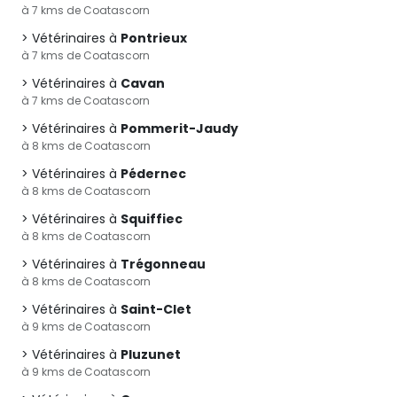
à 7 kms de Coatascorn
Vétérinaires à
Pontrieux
à 7 kms de Coatascorn
Vétérinaires à
Cavan
à 7 kms de Coatascorn
Vétérinaires à
Pommerit-Jaudy
à 8 kms de Coatascorn
Vétérinaires à
Pédernec
à 8 kms de Coatascorn
Vétérinaires à
Squiffiec
à 8 kms de Coatascorn
Vétérinaires à
Trégonneau
à 8 kms de Coatascorn
Vétérinaires à
Saint-Clet
à 9 kms de Coatascorn
Vétérinaires à
Pluzunet
à 9 kms de Coatascorn