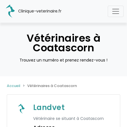
Clinique-veterinaire.fr
Vétérinaires à
Coatascorn
Trouvez un numéro et prenez rendez-vous !
Accueil
Vétérinaires à Coatascorn
Landvet
Vétérinaire se situant à Coatascorn