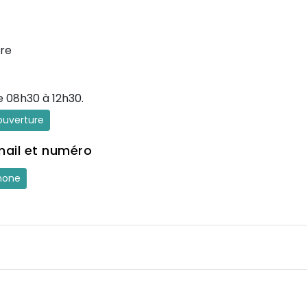
re
e 08h30 à 12h30.
'ouverture
mail et numéro
hone