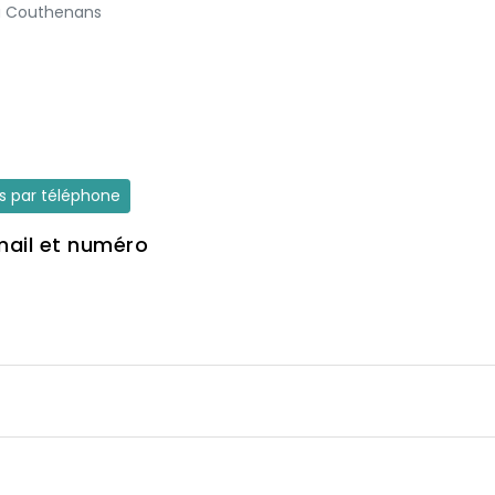
 à Couthenans
es par téléphone
mail et numéro