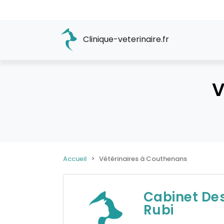
Clinique-veterinaire.fr
V
Accueil
Vétérinaires à Couthenans
Cabinet Des
Rubi