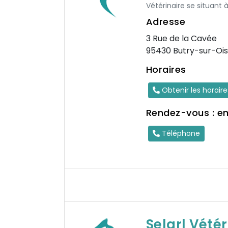
Vétérinaire se situant 
Adresse
3 Rue de la Cavée
95430 Butry-sur-Oi
Horaires
Obtenir les horair
Rendez-vous : e
Téléphone
Selarl Vété