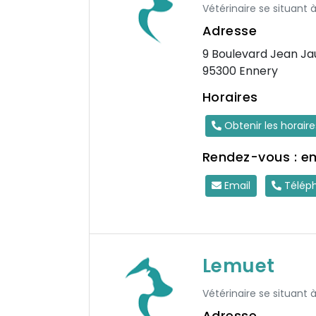
Vétérinaire se situant 
Adresse
9 Boulevard Jean Ja
95300 Ennery
Horaires
Obtenir les horair
Rendez-vous : e
Email
Télép
Lemuet
Vétérinaire se situant à
Adresse