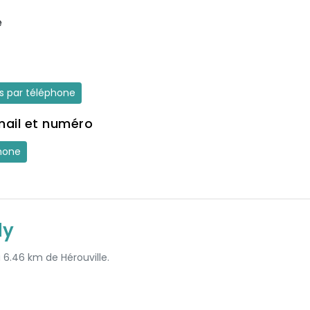
e
es par téléphone
mail et numéro
hone
dy
à 6.46 km de Hérouville.