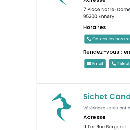
7 Place Notre-Dam
95300 Ennery
Horaires
Obtenir les horair
Rendez-vous : e
Email
Télép
Sichet Can
Vétérinaire se situant 
Adresse
11 Ter Rue Bergeret