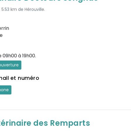
 5.53 km de Hérouville.
rrin
e
e 09h00 à 19h00.
'ouverture
mail et numéro
hone
térinaire des Remparts