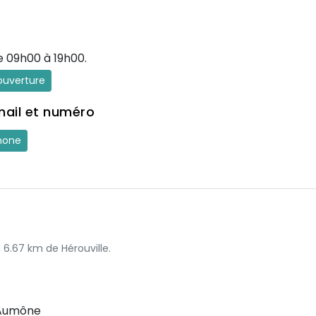
e 09h00 à 19h00.
'ouverture
mail et numéro
hone
à 6.67 km de Hérouville.
'Aumône