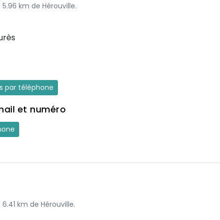
à 5.96 km de Hérouville.
urès
es par téléphone
mail et numéro
hone
 6.41 km de Hérouville.