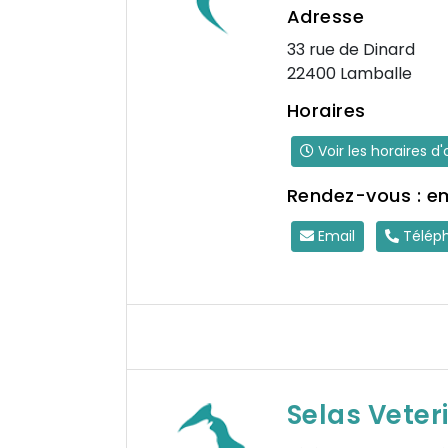
Adresse
33 rue de Dinard
22400 Lamballe
Horaires
Voir les horaires d
Rendez-vous : e
Email
Télép
Selas Veter