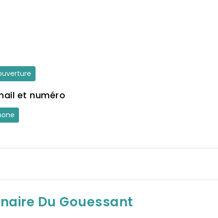
'ouverture
mail et numéro
hone
inaire Du Gouessant