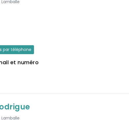
à Lamballe
es par téléphone
mail et numéro
Rodrigue
à Lamballe