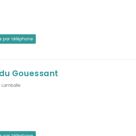
es par téléphone
e du Gouessant
à Lamballe
es par téléphone