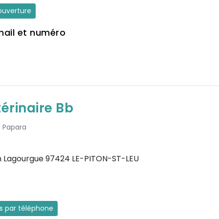
'ouverture
mail et numéro
térinaire Bb
à Papara
en Lagourgue 97424 LE-PITON-ST-LEU
es par téléphone