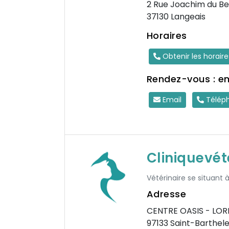
2 Rue Joachim du Be
37130 Langeais
Horaires
Obtenir les horair
Rendez-vous : e
Email
Télép
Cliniquevét
Vétérinaire se situant 
Adresse
CENTRE OASIS - LOR
97133 Saint-Barthel