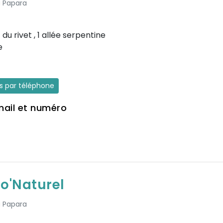
à Papara
du rivet , 1 allée serpentine
e
es par téléphone
mail et numéro
o'Naturel
à Papara