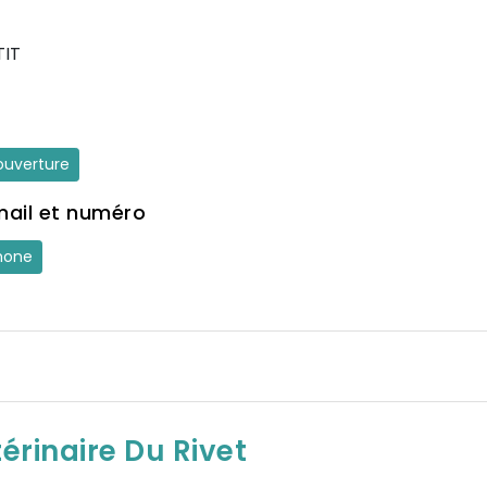
TIT
'ouverture
mail et numéro
hone
érinaire Du Rivet