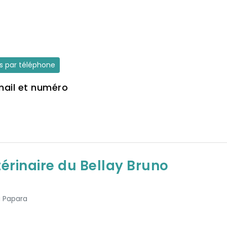
es par téléphone
mail et numéro
térinaire du Bellay Bruno
à Papara