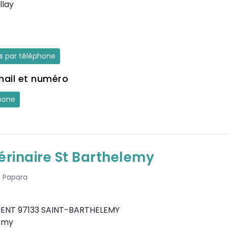
llay
es par téléphone
mail et numéro
hone
érinaire St Barthelemy
à Papara
IENT 97133 SAINT-BARTHELEMY
emy