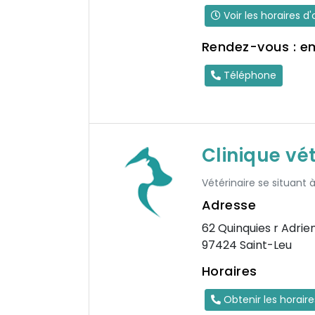
Voir les horaires d
Rendez-vous : e
Téléphone
Clinique vé
Vétérinaire se situant 
Adresse
62 Quinquies r Adri
97424 Saint-Leu
Horaires
Obtenir les horair