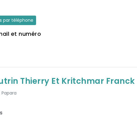
es par téléphone
mail et numéro
rin Thierry Et Kritchmar Franck
à Papara
s