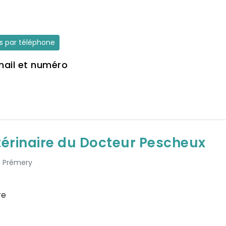
es par téléphone
mail et numéro
térinaire du Docteur Pescheux
 à Prémery
re