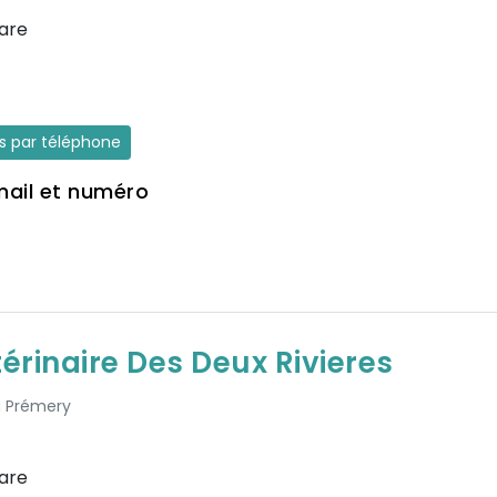
Gare
es par téléphone
mail et numéro
térinaire Des Deux Rivieres
 à Prémery
Gare