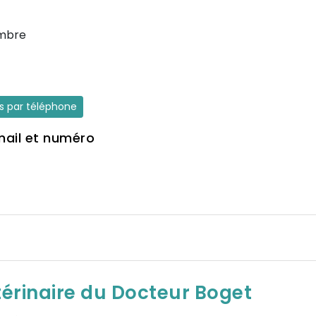
Ambre
es par téléphone
mail et numéro
térinaire du Docteur Boget