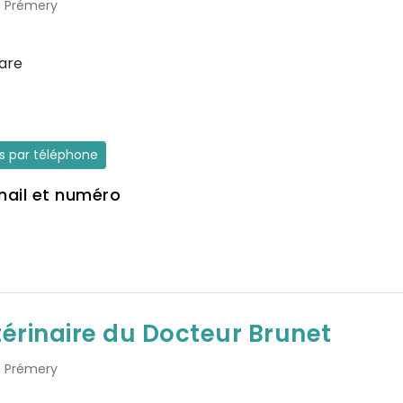
 à Prémery
Gare
es par téléphone
mail et numéro
térinaire du Docteur Brunet
 à Prémery