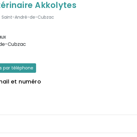
térinaire Akkolytes
t à Saint-André-de-Cubzac
aux
-de-Cubzac
es par téléphone
mail et numéro