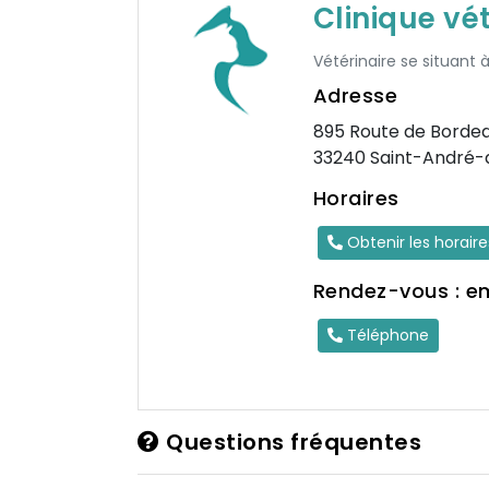
Clinique vé
Vétérinaire se situan
Adresse
895 Route de Borde
33240 Saint-André
Horaires
Obtenir les horair
Rendez-vous : e
Téléphone
Questions fréquentes