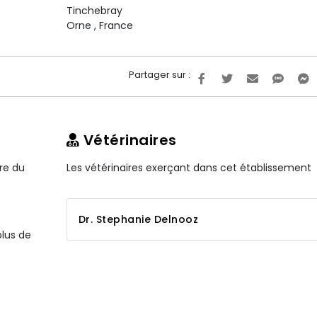
Tinchebray
Orne
,
France
Partager sur :
Vétérinaires
ire du
Les vétérinaires exerçant dans cet établissement
Dr. Stephanie Delnooz
plus de