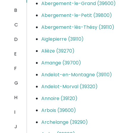
Abergement-le-Grand (39600)
B
Abergement-le-Petit (39800)
C
Abergement-lès-Thésy (39110)
Aiglepierre (39110)
D
Alièze (39270)
E
Amange (39700)
F
Andelot-en-Montagne (39110)
G
Andelot-Morval (39320)
H
Annoire (39120)
Arbois (39600)
I
Archelange (39290)
J