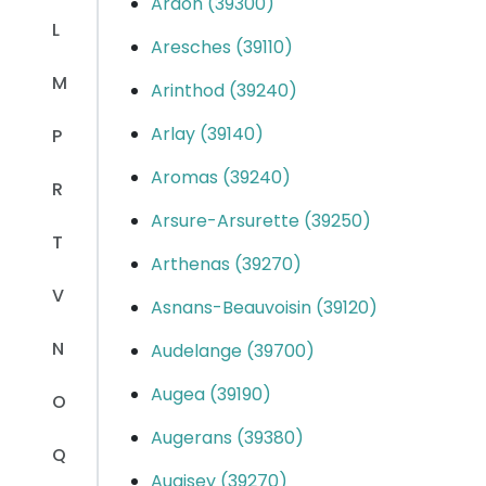
Ardon (39300)
L
Aresches (39110)
M
Arinthod (39240)
Arlay (39140)
P
Aromas (39240)
R
Arsure-Arsurette (39250)
T
Arthenas (39270)
V
Asnans-Beauvoisin (39120)
N
Audelange (39700)
Augea (39190)
O
Augerans (39380)
Q
Augisey (39270)