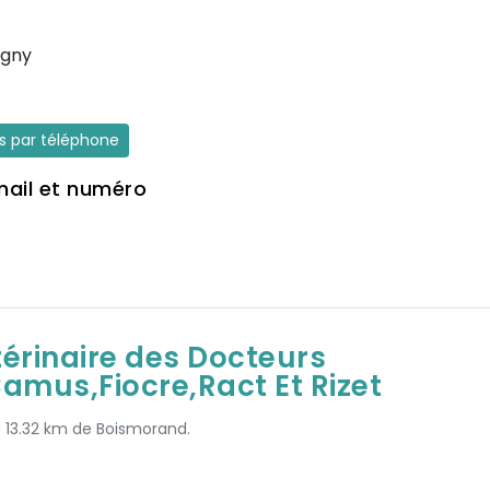
igny
es par téléphone
mail et numéro
térinaire des Docteurs
mus,Fiocre,Ract Et Rizet
à 13.32 km de Boismorand.