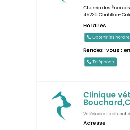
Chemin des Écorces
45230 Châtillon-Col
Horaires
Obtenir les horair
Rendez-vous : e
Téléphone
Clinique vé
Bouchard,Ca
Vétérinaire se situant 
Adresse