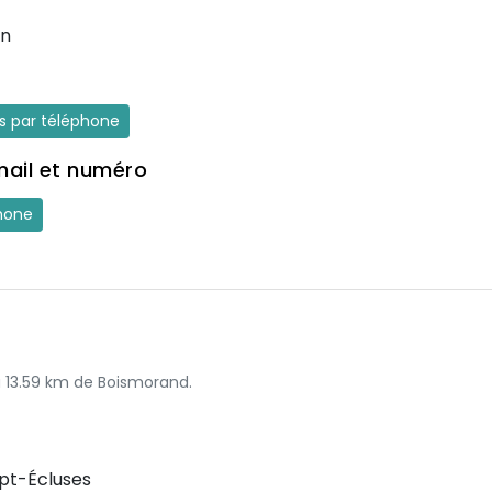
en
es par téléphone
mail et numéro
hone
à 13.59 km de Boismorand.
pt-Écluses