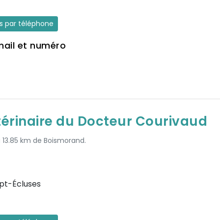
es par téléphone
mail et numéro
térinaire du Docteur Courivaud
à 13.85 km de Boismorand.
pt-Écluses