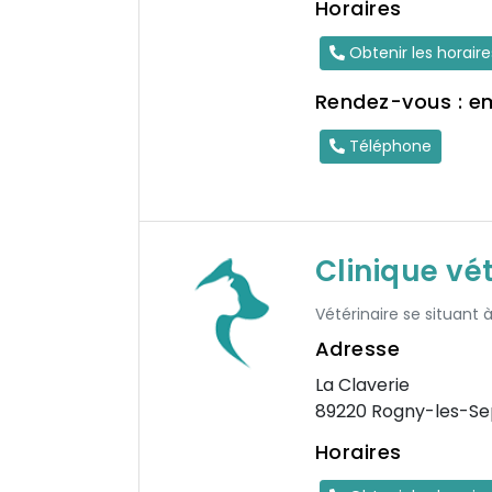
Horaires
Obtenir les horair
Rendez-vous : e
Téléphone
Clinique vé
Vétérinaire se situant 
Adresse
La Claverie
89220 Rogny-les-Se
Horaires