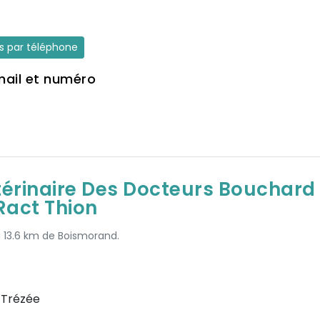
es par téléphone
mail et numéro
térinaire Des Docteurs Bouchard
Ract Thion
à 13.6 km de Boismorand.
-Trézée