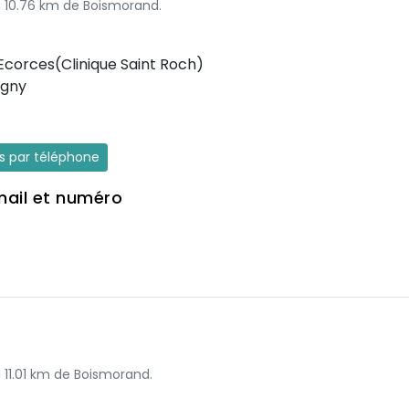
 à 10.76 km de Boismorand.
Ecorces(Clinique Saint Roch)
igny
es par téléphone
mail et numéro
à 11.01 km de Boismorand.