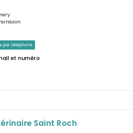
nery
ernisson
es par téléphone
mail et numéro
térinaire Saint Roch