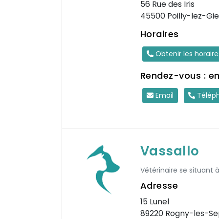
56 Rue des Iris
45500 Poilly-lez-Gi
Horaires
Obtenir les horair
Rendez-vous : e
Email
Télép
Vassallo
Vétérinaire se situant 
Adresse
15 Lunel
89220 Rogny-les-Se