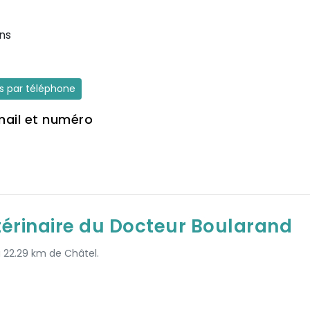
ns
es par téléphone
mail et numéro
térinaire du Docteur Boularand
à 22.29 km de Châtel.