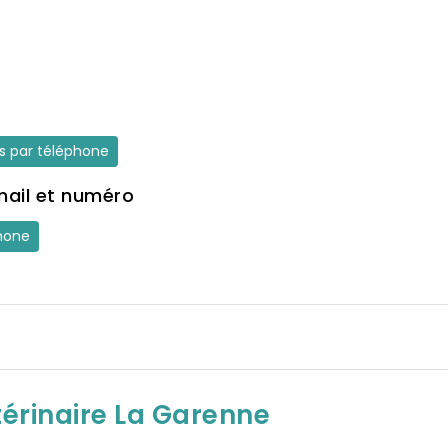
es par téléphone
mail et numéro
hone
térinaire La Garenne