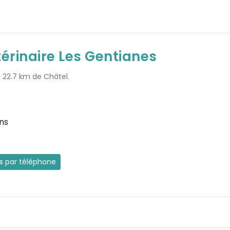
térinaire Les Gentianes
à 22.7 km de Châtel.
ns
es par téléphone