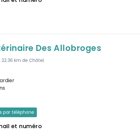
térinaire Des Allobroges
à 22.36 km de Châtel.
ardier
ns
es par téléphone
mail et numéro