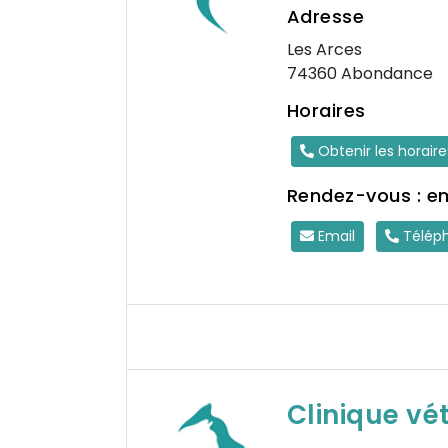
Adresse
Les Arces
74360 Abondance
Horaires
Obtenir les horair
Rendez-vous : e
Email
Télép
Clinique vé