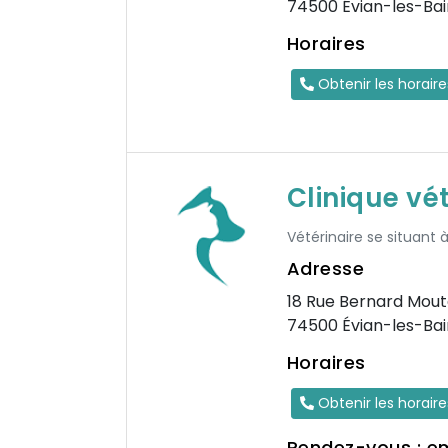
74500 Évian-les-Bai
Horaires
Obtenir les horair
Clinique vét
Vétérinaire se situant 
Adresse
18 Rue Bernard Mout
74500 Évian-les-Bai
Horaires
Obtenir les horair
Rendez-vous : e