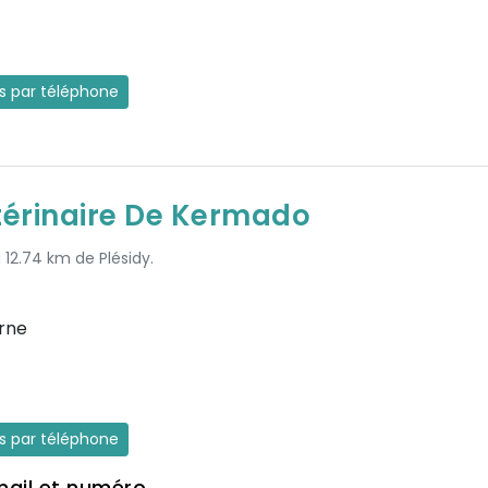
es par téléphone
térinaire De Kermado
 12.74 km de Plésidy.
erne
es par téléphone
mail et numéro