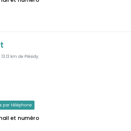
t
 13.13 km de Plésidy.
es par téléphone
mail et numéro