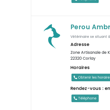
Perou Ambr
Vétérinaire se situant 
Adresse
Zone Artisanale de K
22320 Corlay
Horaires
Obtenir les horair
Rendez-vous : e
Téléphone