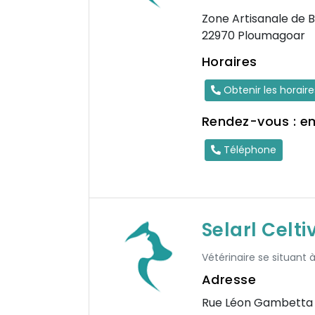
Zone Artisanale de 
22970 Ploumagoar
Horaires
Obtenir les horair
Rendez-vous : e
Téléphone
Selarl Celti
Vétérinaire se situant à
Adresse
Rue Léon Gambetta