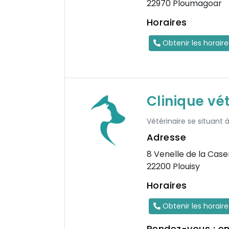
22970 Ploumagoar
Horaires
Obtenir les horair
Clinique vé
Vétérinaire se situant à
Adresse
8 Venelle de la Cas
22200 Plouisy
Horaires
Obtenir les horair
Rendez-vous : e