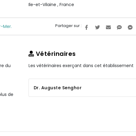
Ile-et-Vilaine
,
France
Partager sur :
r-Mer.
Vétérinaires
ire du
Les vétérinaires exerçant dans cet établissement
Dr. Auguste Senghor
plus de