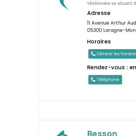
Vétérinaire se situant 
Adresse
11 Avenue Arthur Aud
05300 Laragne-Mont
Horaires
Obtenir les horair
Rendez-vous : e
Téléphone
Besson