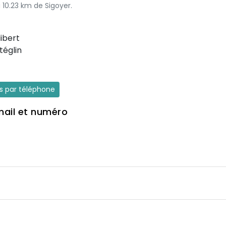
à 10.23 km de Sigoyer.
ibert
églin
es par téléphone
mail et numéro