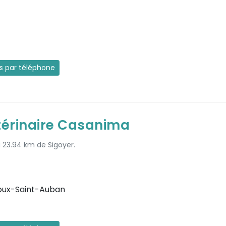
es par téléphone
térinaire Casanima
à 23.94 km de Sigoyer.
oux-Saint-Auban