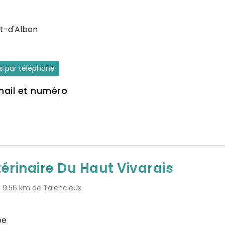
t-d'Albon
es par téléphone
mail et numéro
térinaire Du Haut Vivarais
à 9.56 km de Talencieux.
pe