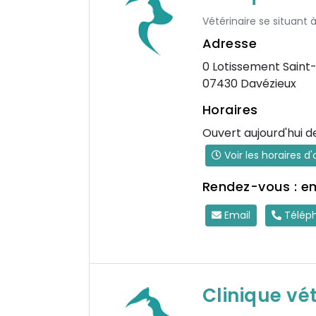
Vétérinaire se situant 
Adresse
0 Lotissement Saint
07430 Davézieux
Horaires
Ouvert aujourd'hui d
Voir les horaires d
Rendez-vous : e
Email
Télép
Clinique vé