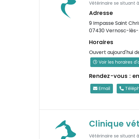
Vétérinaire se situant 
Adresse
9 Impasse Saint Chr
07430 Vernosc-lès
Horaires
Ouvert aujourd'hui d
Voir les horaires d
Rendez-vous : e
Email
Télép
Clinique vé
Vétérinaire se situant 