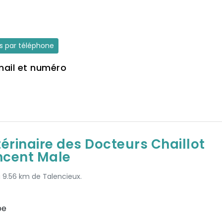
es par téléphone
mail et numéro
térinaire des Docteurs Chaillot
ncent Male
à 9.56 km de Talencieux.
pe