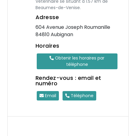
Vétérinaire se situant à 1.57 km de
Beaumes-de-Venise.
Adresse
604 Avenue Joseph Roumanille
84810 Aubignan
Horaires
Obtenir les horaires par
téléphone
Rendez-vous : email et
numéro
Email
Téléphone