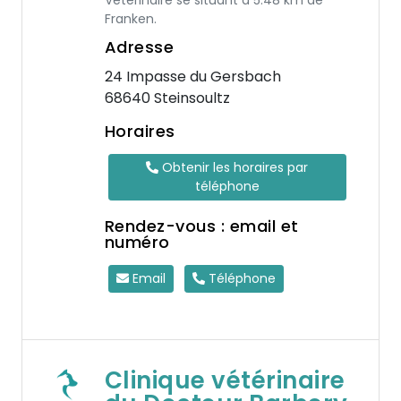
Vétérinaire se situant à 5.48 km de
Franken.
Adresse
24 Impasse du Gersbach
68640 Steinsoultz
Horaires
Obtenir les horaires par
téléphone
Rendez-vous : email et
numéro
Email
Téléphone
Clinique vétérinaire