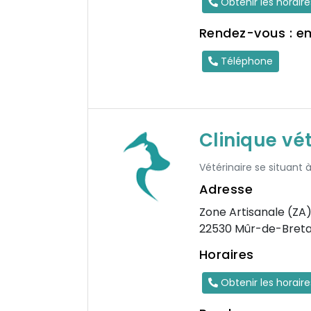
Obtenir les horair
Rendez-vous : e
Téléphone
Clinique vé
Vétérinaire se situant
Adresse
Zone Artisanale (ZA
22530 Mûr-de-Bret
Horaires
Obtenir les horair