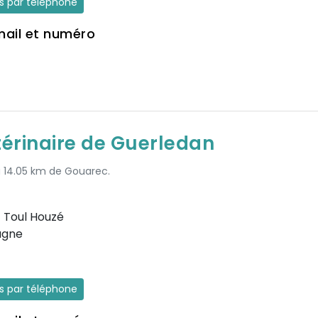
es par téléphone
mail et numéro
térinaire de Guerledan
 à 14.05 km de Gouarec.
) Toul Houzé
agne
es par téléphone