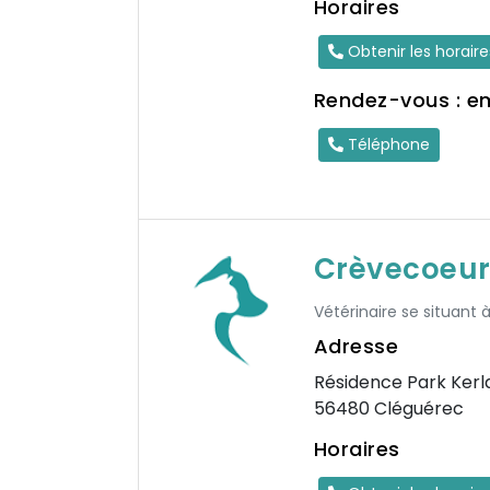
Horaires
Obtenir les horair
Rendez-vous : e
Téléphone
Crèvecoeu
Vétérinaire se situant 
Adresse
Résidence Park Kerl
56480 Cléguérec
Horaires