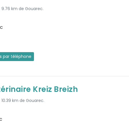
 à 9.76 km de Gouarec.
uc
es par téléphone
érinaire Kreiz Breizh
à 10.39 km de Gouarec.
c