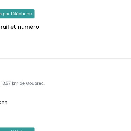
es par téléphone
mail et numéro
r
à 13.57 km de Gouarec.
ann