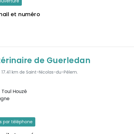
'ouverture
mail et numéro
térinaire de Guerledan
à 17.41 km de Saint-Nicolas-du-Pélem.
) Toul Houzé
agne
es par téléphone