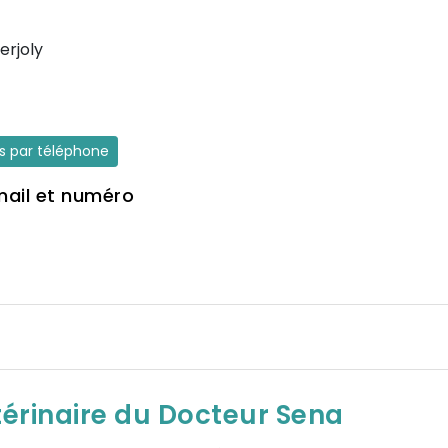
erjoly
es par téléphone
mail et numéro
térinaire du Docteur Sena