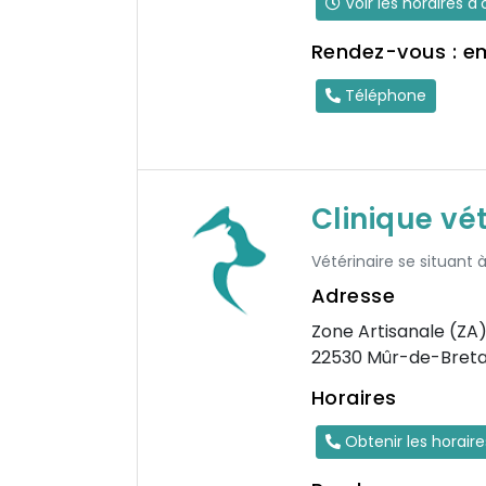
Voir les horaires d
Rendez-vous : e
Téléphone
Clinique vé
Vétérinaire se situant 
Adresse
Zone Artisanale (ZA
22530 Mûr-de-Bret
Horaires
Obtenir les horair