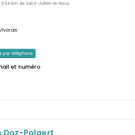
à 2.54 km de Saint-Julien-le-Roux.
ivarais
es par téléphone
mail et numéro
s Doz-Polaert