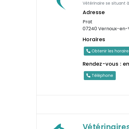
Vétérinaire se situant 
Adresse
Prat
07240 Vernoux-en-V
Horaires
Obtenir les horair
Rendez-vous : e
Téléphone
Vétérinaire