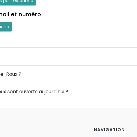
es par téléphone
mail et numéro
hone
-le-Roux ?
ux sont ouverts aujourd'hui ?
NAVIGATION