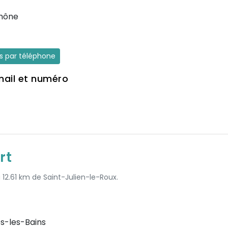
hône
es par téléphone
mail et numéro
rt
à 12.61 km de Saint-Julien-le-Roux.
s-les-Bains