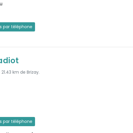
u
es par téléphone
diot
 21.43 km de Brizay.
es par téléphone