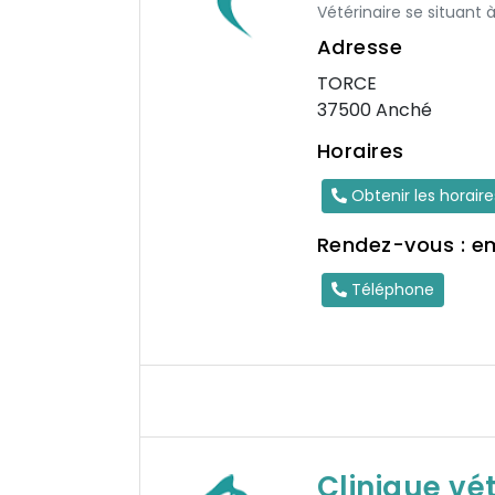
Vétérinaire se situant 
Adresse
TORCE
37500 Anché
Horaires
Obtenir les horair
Rendez-vous : e
Téléphone
Clinique vé