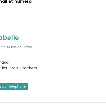
mail et numéro
abelle
à 22.04 km de Brizay.
chand
-les-Trois-Clochers
es par téléphone