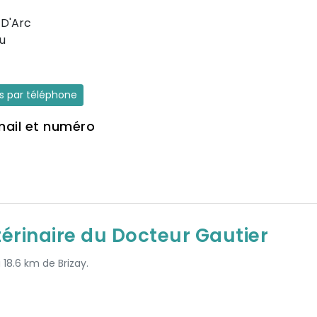
 D'Arc
u
es par téléphone
mail et numéro
térinaire du Docteur Gautier
 18.6 km de Brizay.