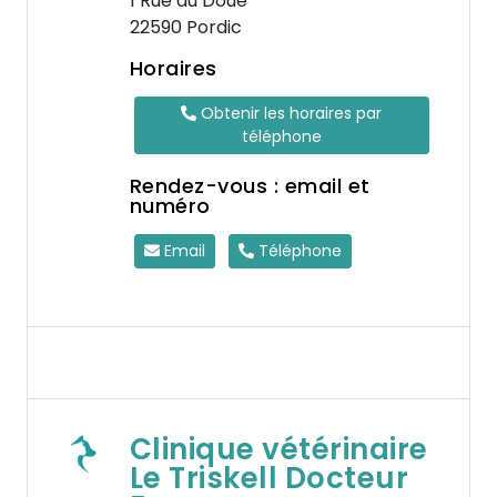
1 Rue du Doue
22590 Pordic
Horaires
Obtenir les horaires par
téléphone
Rendez-vous : email et
numéro
Email
Téléphone
Clinique vétérinaire
Le Triskell Docteur