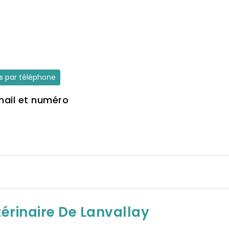
es par téléphone
mail et numéro
térinaire De Lanvallay