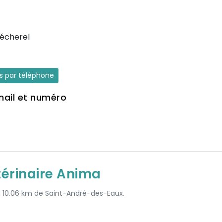
écherel
es par téléphone
mail et numéro
térinaire Anima
 à 10.06 km de Saint-André-des-Eaux.