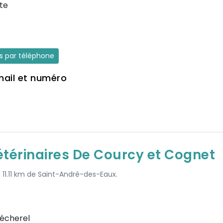
te
es par téléphone
mail et numéro
térinaires De Courcy et Cognet
à 11.11 km de Saint-André-des-Eaux.
écherel