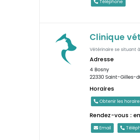
Téléphone
Clinique vé
Vétérinaire se situant 
Adresse
4 Bosny
22330 Saint-Gilles-
Horaires
Obtenir les horair
Rendez-vous : e
Email
Télép