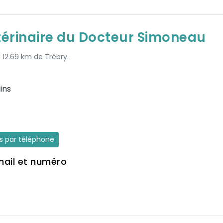
térinaire du Docteur Simoneau
à 12.69 km de Trébry.
ins
es par téléphone
mail et numéro