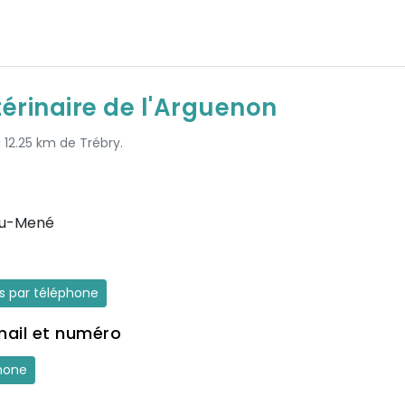
térinaire de l'Arguenon
à 12.25 km de Trébry.
du-Mené
es par téléphone
mail et numéro
hone