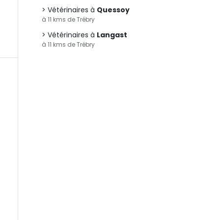
Vétérinaires à
Quessoy
à 11 kms de Trébry
Vétérinaires à
Langast
à 11 kms de Trébry