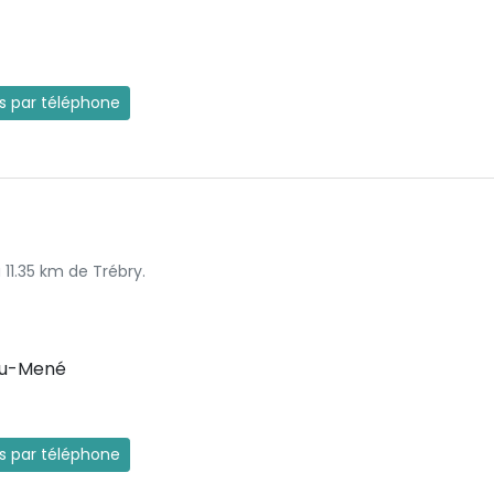
es par téléphone
 11.35 km de Trébry.
du-Mené
es par téléphone