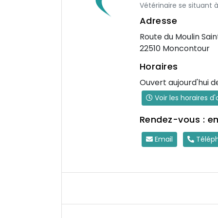
Vétérinaire se situant 
Adresse
Route du Moulin Sain
22510 Moncontour
Horaires
Ouvert aujourd'hui d
Voir les horaires d
Rendez-vous : e
Email
Télép