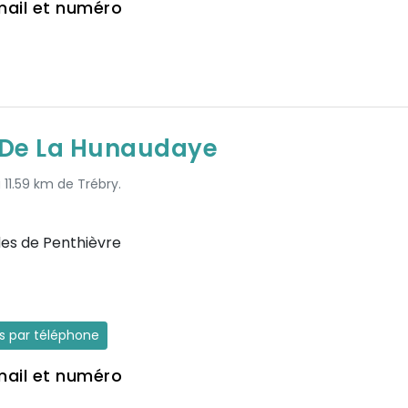
mail et numéro
e De La Hunaudaye
 11.59 km de Trébry.
des de Penthièvre
es par téléphone
mail et numéro