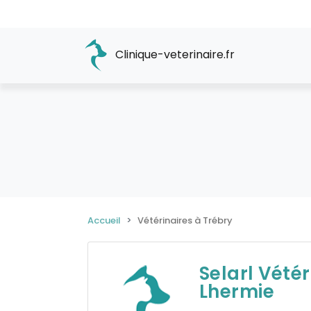
Clinique-veterinaire.fr
Accueil
Vétérinaires à Trébry
Selarl Vété
Lhermie