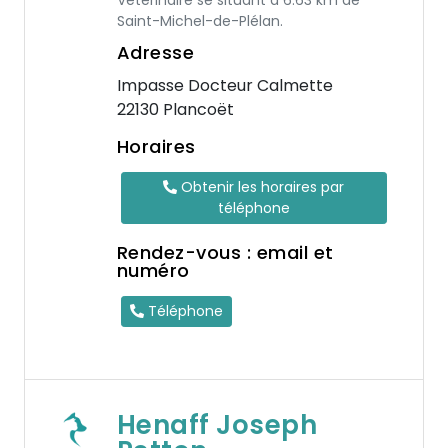
Vétérinaire se situant à 6.63 km de
Saint-Michel-de-Plélan.
Adresse
Impasse Docteur Calmette
22130 Plancoët
Horaires
Obtenir les horaires par
téléphone
Rendez-vous : email et
numéro
Téléphone
Henaff Joseph